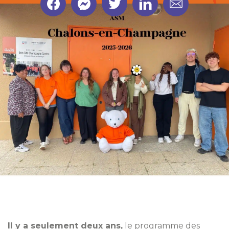
Contact par
téléphone
Fil santé jeune
0 800 235 236
Pour les 12 à 25 ans, afin de parler de santé, de
sexualité, de mal-être...
7 j/7 de 9h à 23h anonyme et gratuit.
Drogues info services
0 800 23 13 13
Informations et conseils sur des problèmes de
dépendances
De 8h à 2h, 7 j/7, anonyme et gratuit.
Il y a seulement deux ans,
le programme des