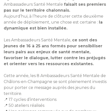
Ambassadeurs Santé Mentale
faisait ses premiers
pas sur le territoire chalonnais.
Violences numériques
Aujourd’hui, à l’heure de clôturer cette deuxième
3018
année de déploiement, une chose est certaine :
la
Une écoute, des conseils et une intervention
dynamique est bien installée.
pour les victimes de cyberharcèlement ou de
violences numériques. De 9h00 à 20h00,
anonyme et gratuit.
Les Ambassadeurs Santé Mentale,
ce sont des
jeunes de 16 à 25 ans formés pour sensibiliser
Numéro national suicide
leurs pairs aux enjeux de santé mentale,
3114
favoriser le dialogue, lutter contre les préjugés
et orienter vers les ressources existantes.
Le 3114, c'est le numéro national de prévention
du suicide.
Des professionnels vous répondent
gratuitement 24h/24 et 7j/7, anonyme.
Cette année, les 8 Ambassadeurs Santé Mentale de
Châlons-en-Champagne se sont pleinement investis
pour porter ce message auprès des jeunes du
territoire.
📍 17 cycles d’interventions
📍 50 ateliers réalisés