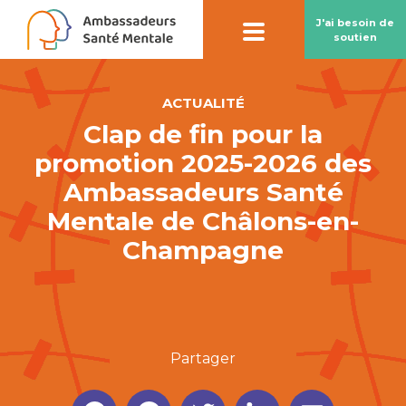
J'ai besoin de
soutien
ACTUALITÉ
Clap de fin pour la
Contact par
chatbot
promotion 2025-2026 des
Notre chatbot peut vous aider à préserver
Ambassadeurs Santé
votre santé mentale
Mentale de Châlons-en-
Champagne
Partager
En savoir plus