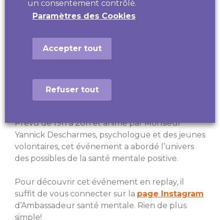
un consentement contrôlé.
Paramètres des Cookies
Un événement virtuel
Accepter tout
gratuit le 15 mars prochain
Participer à l'Insta Live le 15 mars !
Refuser tout
Prévu de 19h à 20h et animé par Monsieur
Yannick Descharmes, psychologue et des jeunes
volontaires, cet événement a abordé l’univers
des possibles de la santé mentale positive.
Pour découvrir cet événement en replay, il
suffit de vous connecter sur la
page Instagram
d’Ambassadeur santé mentale. Rien de plus
simple!