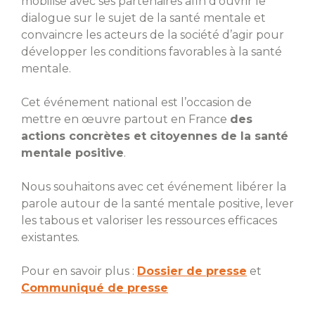
mobilise avec ses partenaires afin d’ouvrir le
dialogue sur le sujet de la santé mentale et
Violences numériques
convaincre les acteurs de la société d’agir pour
3018
développer les conditions favorables à la santé
mentale.
Une écoute, des conseils et une intervention
pour les victimes de cyberharcèlement ou de
violences numériques. De 9h00 à 20h00,
Cet événement national est l’occasion de
anonyme et gratuit.
mettre en œuvre partout en France
des
actions concrètes et citoyennes de la santé
Numéro national suicide
mentale positive
.
3114
Le 3114, c'est le numéro national de prévention
Nous souhaitons avec cet événement libérer la
du suicide.
Des professionnels vous répondent
parole autour de la santé mentale positive, lever
gratuitement 24h/24 et 7j/7, anonyme.
les tabous et valoriser les ressources efficaces
existantes.
Pour en savoir plus :
Dossier de presse
et
Communiqué de presse