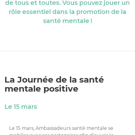
de tous et toutes. Vous pouvez jouer un
rôle essentiel dans la promotion de la
santé mentale !
Contact par
téléphone
Fil santé jeune
0 800 235 236
La Journée de la santé
Pour les 12 à 25 ans, afin de parler de santé, de
sexualité, de mal-être...
mentale positive
7 j/7 de 9h à 23h anonyme et gratuit.
Le 15 mars
Drogues info services
0 800 23 13 13
Informations et conseils sur des problèmes de
Le 15 mars, Ambassadeurs santé mentale se
dépendances
De 8h à 2h, 7 j/7, anonyme et gratuit.