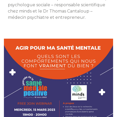
psychologue sociale – responsable scientifique
chez minds et le Dr Thomas Cantaloup –
médecin psychiatre et entrepreneur.