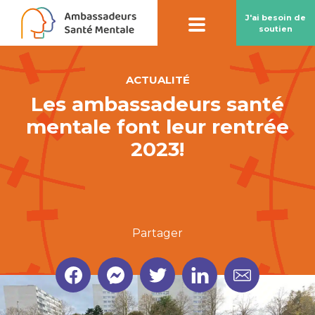
J'ai besoin de
soutien
ACTUALITÉ
Les ambassadeurs santé
Contact par
chatbot
mentale font leur rentrée
Notre chatbot peut vous aider à préserver
2023!
votre santé mentale
Partager
En savoir plus