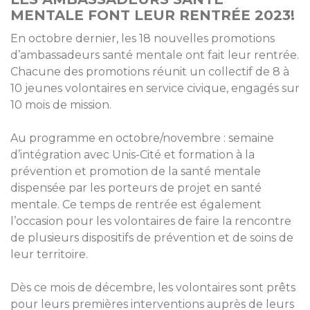
MENTALE FONT LEUR RENTRÉE 2023!
Violences numériques
En octobre dernier, les 18 nouvelles promotions
3018
d’ambassadeurs santé mentale ont fait leur rentrée.
Chacune des promotions réunit un collectif de 8 à
Une écoute, des conseils et une intervention
pour les victimes de cyberharcèlement ou de
10 jeunes volontaires en service civique, engagés sur
violences numériques. De 9h00 à 20h00,
anonyme et gratuit.
10 mois de mission.
Au programme en octobre/novembre : semaine
Numéro national suicide
3114
d’intégration avec Unis-Cité et formation à la
prévention et promotion de la santé mentale
Le 3114, c'est le numéro national de prévention
dispensée par les porteurs de projet en santé
du suicide.
Des professionnels vous répondent
mentale. Ce temps de rentrée est également
gratuitement 24h/24 et 7j/7, anonyme.
l’occasion pour les volontaires de faire la rencontre
de plusieurs dispositifs de prévention et de soins de
leur territoire.
Dès ce mois de décembre, les volontaires sont prêts
pour leurs premières interventions auprès de leurs