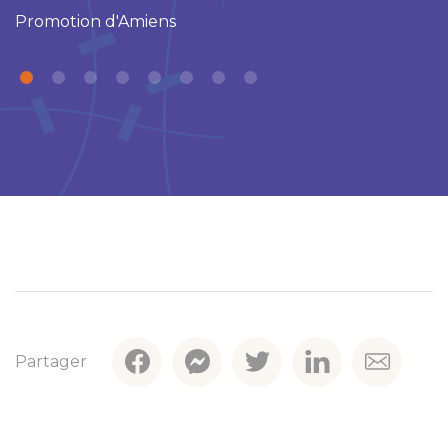
Promotion d'Amiens
P
Partager