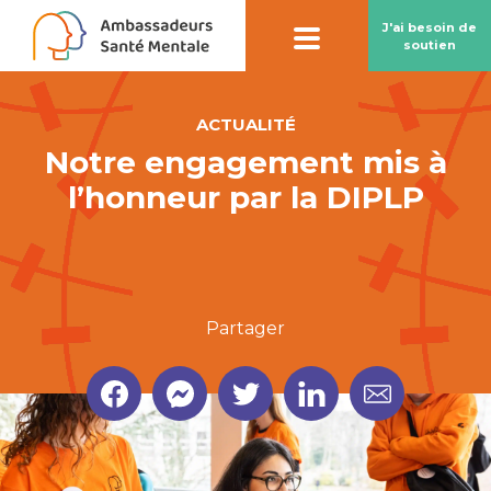
J'ai besoin de
soutien
ACTUALITÉ
Notre engagement mis à
Contact par
chatbot
l’honneur par la DIPLP
Notre chatbot peut vous aider à préserver
votre santé mentale
Partager
En savoir plus