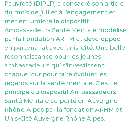
Pauvreté (DIPLP) a consacré son article
du mois de juillet à l’engagement et
Violences numériques
3018
met en lumière le dispositif
Ambassadeurs Santé Mentale modélisé
Une écoute, des conseils et une intervention
pour les victimes de cyberharcèlement ou de
par la Fondation ARHM et développée
violences numériques. De 9h00 à 20h00,
anonyme et gratuit.
en partenariat avec Unis-Cité. Une belle
reconnaissance pour les jeunes
Numéro national suicide
ambassadeurs qui s’investissent
3114
chaque jour pour faire évoluer les
Le 3114, c'est le numéro national de prévention
du suicide.
regards sur la santé mentale. C'est le
Des professionnels vous répondent
gratuitement 24h/24 et 7j/7, anonyme.
principe du dispositif Ambassadeurs
Santé Mentale co-porté en Auvergne
Rhône-Alpes par la fondation ARHM et
Unis-Cité Auvergne Rhône Alpes.