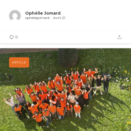
Ophélie Jomard
opheliejomard
Avril 21
0