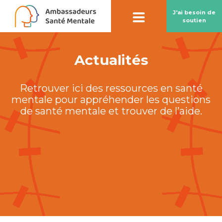
J'ai besoin de
soutien
Actualités
Contact par
chatbot
Retrouver ici des ressources en santé
Notre chatbot peut vous aider à préserver
mentale pour appréhender les questions
votre santé mentale
de santé mentale et trouver de l’aide.
En savoir plus