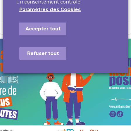
un consentement contrôlé.
Ophélie Jomard
opheliejomard
Mars 6
Paramètres des Cookies
0
Accepter tout
Refuser tout