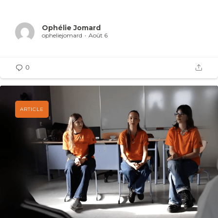
Violences numériques
Ophélie Jomard
3018
opheliejomard
Août 6
Une écoute, des conseils et une intervention
pour les victimes de cyberharcèlement ou de
violences numériques. De 9h00 à 20h00,
0
anonyme et gratuit.
Numéro national suicide
3114
Le 3114, c'est le numéro national de prévention
du suicide.
Des professionnels vous répondent
gratuitement 24h/24 et 7j/7, anonyme.