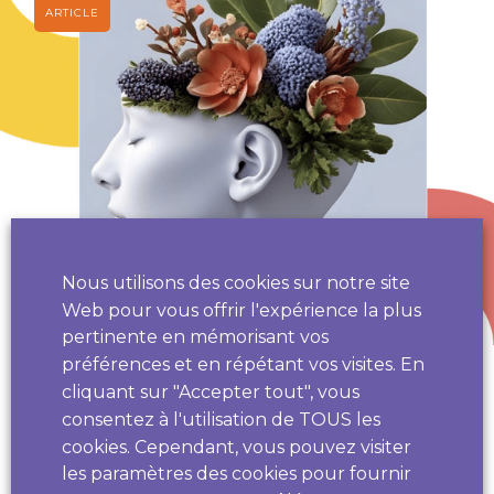
Nous utilisons des cookies sur notre site
Web pour vous offrir l'expérience la plus
pertinente en mémorisant vos
préférences et en répétant vos visites. En
Le CHU de Nice engagé pour la santé mentale
cliquant sur "Accepter tout", vous
positive sur le territoire
consentez à l'utilisation de TOUS les
cookies. Cependant, vous pouvez visiter
les paramètres des cookies pour fournir