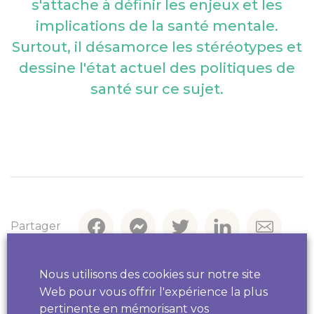
s'attache à définir les enjeux et les
implications de la santé mentale.
Surtout, il désamorce les stéréotypes et
dessine l'état actuel des politiques de
santé sur ce sujet.
Contact par
téléphone
Fil santé jeune
0 800 235 236
Pour les 12 à 25 ans, afin de parler de santé, de
sexualité, de mal-être...
7 j/7 de 9h à 23h anonyme et gratuit.
Partager
Drogues info services
0 800 23 13 13
Nous utilisons des cookies sur notre site
Informations et conseils sur des problèmes de
Web pour vous offrir l'expérience la plus
dépendances
De 8h à 2h, 7 j/7, anonyme et gratuit.
pertinente en mémorisant vos