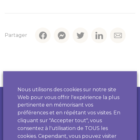
Partager
Contact par
téléphone
Fil santé jeune
0 800 235 236
Pour les 12 à 25 ans, afin de parler de santé, de
sexualité, de mal-être...
Nous utilisons des cookies sur notre site
Développé par
7 j/7 de 9h à 23h anonyme et gratuit.
Web pour vous offrir l'expérience la plus
pertinente en mémorisant vos
Drogues info services
préférences et en répétant vos visites. En
0 800 23 13 13
cliquant sur "Accepter tout", vous
consentez à l'utilisation de TOUS les
Informations et conseils sur des problèmes de
dépendances
cookies. Cependant, vous pouvez visiter
De 8h à 2h, 7 j/7, anonyme et gratuit.