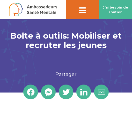
J'ai besoin de
soutien
Boîte à outils: Mobiliser et
Contact par
chatbot
recruter les jeunes
Notre chatbot peut vous aider à préserver
votre santé mentale
Partager
En savoir plus