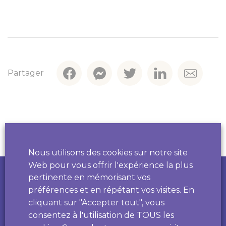
Partager
Contact par
téléphone
Fil santé jeune
0 800 235 236
Pour les 12 à 25 ans, afin de parler de santé, de
sexualité, de mal-être...
7 j/7 de 9h à 23h anonyme et gratuit.
Nous utilisons des cookies sur notre site
Web pour vous offrir l'expérience la plus
Développé par
pertinente en mémorisant vos
Drogues info services
0 800 23 13 13
préférences et en répétant vos visites. En
cliquant sur "Accepter tout", vous
Informations et conseils sur des problèmes de
consentez à l'utilisation de TOUS les
dépendances
De 8h à 2h, 7 j/7, anonyme et gratuit.