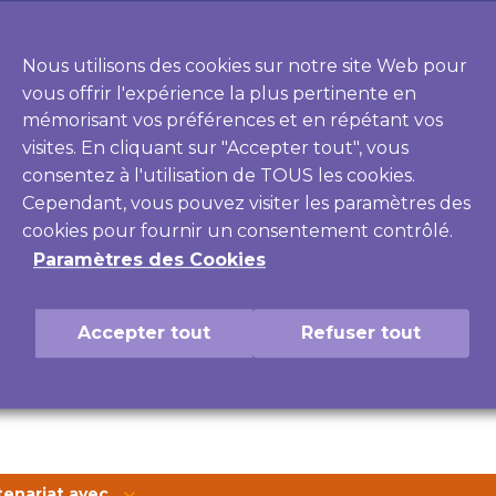
Pour les 12 à 25 ans, afin de parler de
santé, de sexualité, de mal-être...
Inf
7 j/7 de 9h à 23h anonyme et gratuit.
pro
Nous utilisons des cookies sur notre site Web pour
De 
vous offrir l'expérience la plus pertinente en
mémorisant vos préférences et en répétant vos
Violences numériques
3018
Numé
visites. En cliquant sur "Accepter tout", vous
consentez à l'utilisation de TOUS les cookies.
Une écoute, des conseils et une
Le 
intervention pour les victimes de
pré
Cependant, vous pouvez visiter les paramètres des
cyberharcèlement ou de violences
Des
numériques. De 9h00 à 20h00,
gra
cookies pour fournir un consentement contrôlé.
anonyme et gratuit.
Paramètres des Cookies
Accepter tout
Refuser tout
tenariat avec