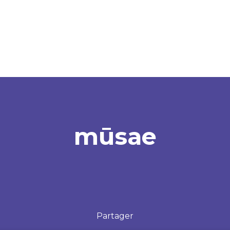
mūsae
Besoin de soutien ?
Contact par
tél
Partager
Fil santé jeune
0 800 235 236
Drog
servi