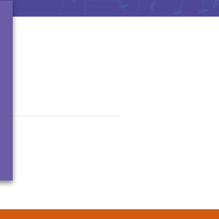
13
ormations et conseils sur des
blèmes de dépendances
8h à 2h, 7 j/7, anonyme et gratuit.
ro national suicide
3114
3114, c'est le numéro national de
vention du suicide.
 professionnels vous répondent
tuitement 24h/24 et 7j/7, anonyme.