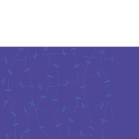
Contact par
chatbot
Notre chatbot peut vous
aider à préserver votre
santé mentale