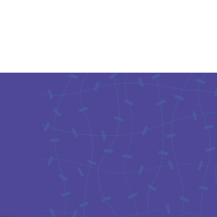
éphone
ues info
0 800 23 13
ces