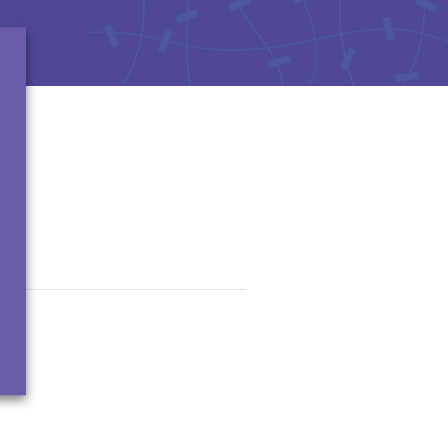
13
ormations et conseils sur des
blèmes de dépendances
8h à 2h, 7 j/7, anonyme et gratuit.
ro national suicide
3114
3114, c'est le numéro national de
vention du suicide.
 professionnels vous répondent
tuitement 24h/24 et 7j/7, anonyme.