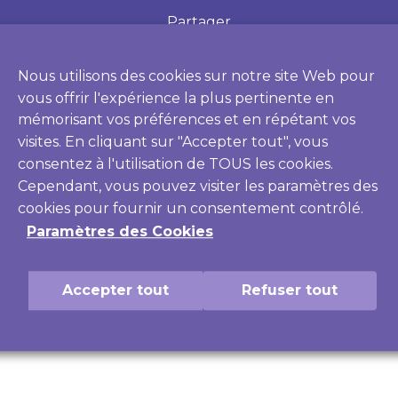
Pour les 12 à 25 ans, afin de parler de
Partager
santé, de sexualité, de mal-être...
Inf
7 j/7 de 9h à 23h anonyme et gratuit.
pro
De 
Nous utilisons des cookies sur notre site Web pour
vous offrir l'expérience la plus pertinente en
Violences numériques
3018
Numé
mémorisant vos préférences et en répétant vos
visites. En cliquant sur "Accepter tout", vous
Une écoute, des conseils et une
Le 
intervention pour les victimes de
pré
consentez à l'utilisation de TOUS les cookies.
cyberharcèlement ou de violences
Des
numériques. De 9h00 à 20h00,
gra
Cependant, vous pouvez visiter les paramètres des
anonyme et gratuit.
cookies pour fournir un consentement contrôlé.
Paramètres des Cookies
Accepter tout
Refuser tout