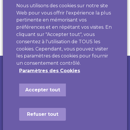
Nous utilisons des cookies sur notre site
Partager
Web pour vous offrir l'expérience la plus
Violences numériques
3018
pertinente en mémorisant vos
préférences et en répétant vos visites. En
Une écoute, des conseils et une intervention
cliquant sur "Accepter tout", vous
pour les victimes de cyberharcèlement ou de
violences numériques. De 9h00 à 20h00,
consentez à l'utilisation de TOUS les
anonyme et gratuit.
cookies. Cependant, vous pouvez visiter
les paramètres des cookies pour fournir
Numéro national suicide
Développé par
un consentement contrôlé.
3114
Paramètres des Cookies
Le 3114, c'est le numéro national de prévention
du suicide.
Des professionnels vous répondent
gratuitement 24h/24 et 7j/7, anonyme.
Accepter tout
Refuser tout
Institut Régional Jean Bergeret
290, route de Vienne 69008 Lyon
Tél :
04.27.18.79.51