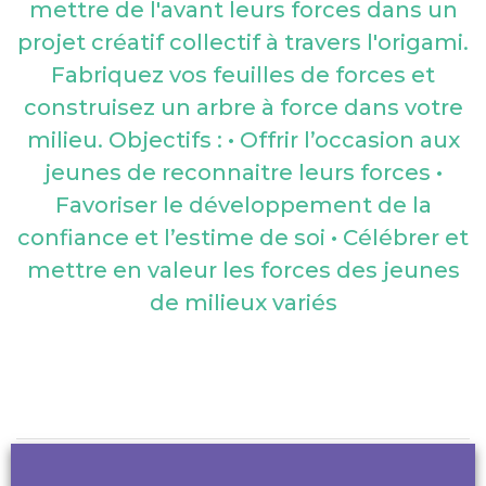
mettre de l'avant leurs forces dans un
projet créatif collectif à travers l'origami.
Fabriquez vos feuilles de forces et
construisez un arbre à force dans votre
milieu. Objectifs : • Offrir l’occasion aux
Contact par
téléphone
jeunes de reconnaitre leurs forces •
Favoriser le développement de la
Fil santé jeune
confiance et l’estime de soi • Célébrer et
0 800 235 236
mettre en valeur les forces des jeunes
Pour les 12 à 25 ans, afin de parler de santé, de
de milieux variés
sexualité, de mal-être...
7 j/7 de 9h à 23h anonyme et gratuit.
Drogues info services
0 800 23 13 13
Informations et conseils sur des problèmes de
dépendances
De 8h à 2h, 7 j/7, anonyme et gratuit.